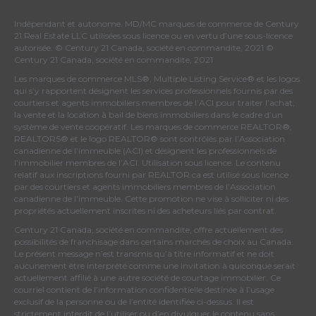
Indépendant et autonome. MD/MC marques de commerce de Century
21 Real Estate LLC utilisées sous licence ou en vertu d’une sous-licence
autorisée. © Century 21 Canada, société en commandite, 2021 ©
Century 21 Canada, société en commandite, 2021
Les marques de commerce MLS®, Multiple Listing Service® et les logos
qui s’y rapportent désignent les services professionnels fournis par des
courtiers et agents immobiliers membres de
l’ACI
pour traiter l’achat,
la vente et la location à bail de biens immobiliers dans le cadre d’un
système de vente coopératif. Les marques de commerce REALTOR®,
REALTORS® et le logo REALTOR® sont contrôlés par
l’Association
canadienne de l’immeuble (ACI)
et désignent les professionnels de
l’immobilier membres de l’ACI. Utilisation sous licence. Le contenu
relatif aux inscriptions fourni par REALTOR.ca est utilisé sous licence
par des courtiers et agents immobiliers membres de
l’Association
canadienne de l’immeuble
. Cette promotion ne vise à solliciter ni des
propriétés actuellement inscrites ni des acheteurs liés par contrat.
Century 21 Canada, société en commandite, offre actuellement des
possibilités de franchisage dans certains marchés de choix au Canada.
Le présent message n’est transmis qu’à titre informatif et ne doit
aucunement être interprété comme une invitation à quiconque serait
actuellement affilié à une autre société de courtage immobilier. Ce
courriel contient de l’information confidentielle destinée à l’usage
exclusif de la personne ou de l’entité identifiée ci-dessus. Il est
strictement interdit de l’utiliser ou d’en divulguer le contenu sans