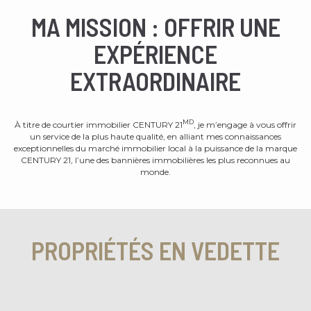
MA MISSION : OFFRIR UNE
EXPÉRIENCE
EXTRAORDINAIRE
MD
À titre de courtier immobilier CENTURY 21
, je m’engage à vous offrir
un service de la plus haute qualité, en alliant mes connaissances
exceptionnelles du marché immobilier local à la puissance de la marque
CENTURY 21, l’une des bannières immobilières les plus reconnues au
monde.
PROPRIÉTÉS EN VEDETTE