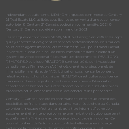
Indépendant et autonome. MD/MC marques de commerce de Century
21 Real Estate LLC utilisées sous licence ou en vertu d’une sous-licence
autorisée. © Century 21 Canada, société en commandite, 2021 ©
Century 21 Canada, société en commandite, 2021
Les marques de commerce MLS®, Multiple Listing Service® et les logos
qui s’y rapportent désignent les services professionnels fournis par des
courtiers et agents immobiliers membres de
l’ACI
pour traiter l’achat,
la vente et la location à bail de biens immobiliers dans le cadre d’un
système de vente coopératif. Les marques de commerce REALTOR®,
REALTORS® et le logo REALTOR® sont contrôlés par
l’Association
canadienne de l’immeuble (ACI)
et désignent les professionnels de
l’immobilier membres de l’ACI. Utilisation sous licence. Le contenu
relatif aux inscriptions fourni par REALTOR.ca est utilisé sous licence
par des courtiers et agents immobiliers membres de
l’Association
canadienne de l’immeuble
. Cette promotion ne vise à solliciter ni des
propriétés actuellement inscrites ni des acheteurs liés par contrat.
Century 21 Canada, société en commandite, offre actuellement des
possibilités de franchisage dans certains marchés de choix au Canada.
Le présent message n’est transmis qu’à titre informatif et ne doit
aucunement être interprété comme une invitation à quiconque serait
actuellement affilié à une autre société de courtage immobilier. Ce
courriel contient de l’information confidentielle destinée à l’usage
exclusif de la personne ou de l’entité identifiée ci-dessus. Il est