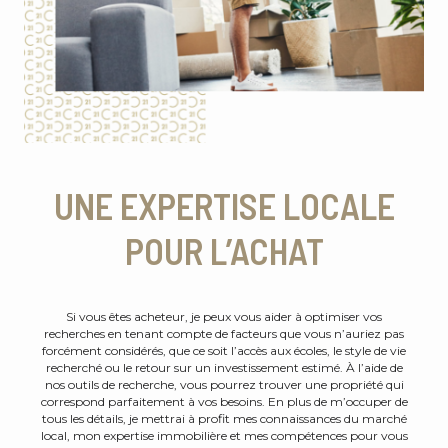
UNE EXPERTISE LOCALE
POUR L’ACHAT
Si vous êtes acheteur, je peux vous aider à optimiser vos
recherches en tenant compte de facteurs que vous n’auriez pas
forcément considérés, que ce soit l’accès aux écoles, le style de vie
recherché ou le retour sur un investissement estimé. À l’aide de
nos outils de recherche, vous pourrez trouver une propriété qui
correspond parfaitement à vos besoins. En plus de m’occuper de
tous les détails, je mettrai à profit mes connaissances du marché
local, mon expertise immobilière et mes compétences pour vous